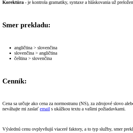
Korektúra
- je kontrola gramatiky, syntaxe a hláskovania už preložen
Smer prekladu:
angličtina > slovenčina
slovenčina > angličtina
čeština > slovenčina
Cenník:
Cena sa určuje ako cena za normostranu (NS), za zdrojové slovo alebo
neváhajte mi zaslať
email
s ukážkou textu a vašimi požiadavkami.
Výslednú cenu ovplyvňujú viaceré faktory, a to typ služby, smer prek